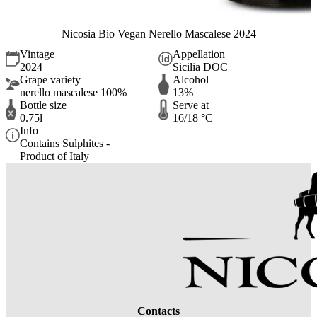
Nicosia Bio Vegan Nerello Mascalese 2024
Vintage
Appellation
2024
Sicilia DOC
Grape variety
Alcohol
nerello mascalese 100%
13%
Bottle size
Serve at
0.75l
16/18 °C
Info
Contains Sulphites -
Product of Italy
Contacts