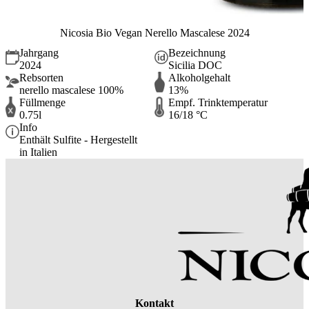
Nicosia Bio Vegan Nerello Mascalese 2024
Jahrgang
Bezeichnung
2024
Sicilia DOC
Rebsorten
Alkoholgehalt
nerello mascalese 100%
13%
Füllmenge
Empf. Trinktemperatur
0.75l
16/18 °C
Info
Enthält Sulfite - Hergestellt
in Italien
Kontakt