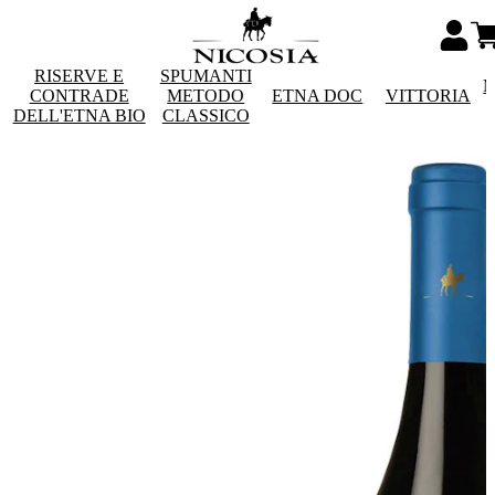
RISERVE E
SPUMANTI
M
CONTRADE
METODO
ETNA DOC
VITTORIA
DELL'ETNA BIO
CLASSICO