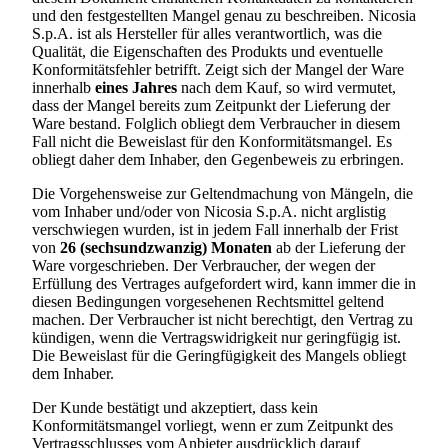
und den festgestellten Mangel genau zu beschreiben.
Nicosia
S.p.A.
ist als Hersteller für alles verantwortlich, was die
Qualität, die Eigenschaften des Produkts und eventuelle
Konformitätsfehler betrifft. Zeigt sich der Mangel der Ware
innerhalb
eines Jahres
nach dem Kauf, so wird vermutet,
dass der Mangel bereits zum Zeitpunkt der Lieferung der
Ware bestand. Folglich obliegt dem Verbraucher in diesem
Fall nicht die Beweislast für den Konformitätsmangel. Es
obliegt daher dem Inhaber, den Gegenbeweis zu erbringen.
Die Vorgehensweise zur Geltendmachung von Mängeln, die
vom Inhaber und/oder von
Nicosia S.p.A.
nicht arglistig
verschwiegen wurden, ist in jedem Fall innerhalb der Frist
von
26 (sechsundzwanzig) Monaten
ab der Lieferung der
Ware vorgeschrieben. Der Verbraucher, der wegen der
Erfüllung des Vertrages aufgefordert wird, kann immer die in
diesen Bedingungen vorgesehenen Rechtsmittel geltend
machen. Der Verbraucher ist nicht berechtigt, den Vertrag zu
kündigen, wenn die Vertragswidrigkeit nur geringfügig ist.
Die Beweislast für die Geringfügigkeit des Mangels obliegt
dem Inhaber.
Der Kunde bestätigt und akzeptiert, dass kein
Konformitätsmangel vorliegt, wenn er zum Zeitpunkt des
Vertragsschlusses vom Anbieter ausdrücklich darauf