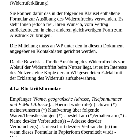
(Widerruferklärung).
Sie können dafür das in der folgenden Klausel enthaltene
Formular zur Ausübung des Widerrufrechts verwenden. Es
steht Ihnen jedoch frei, Ihren Wunsch, vom Vertrag
zurückzutreten, in einer anderen gleichwertigen Form zum
Ausdruck zu bringen.
Die Mitteilung muss an WP unter den in diesem Dokument
angegebenen Kontaktdaten gerichtet werden.
Da die Beweislast für die Ausübung des Widerrufrechts vor
Ablauf der Widerruffrist beim Nutzer liegt, ist es im Interesse
des Nutzers, eine Kopie der an WP gesendeten E-Mail mit
der Erklärung des Widerrufs aufzubewahren.
4.1.a
Rücktrittsformular
Empfänger [
Name, geografische Adresse, Telefonnummer
und E-Mail-Adresse
]: - Hiermit widerrufe(n) ich/wir (*)
meinen/unseren (*) Kaufvertrag über folgende
Waren/Dienstleistungen (*) - bestellt am (*)/erhalten am (*) -
Name des/der Verbraucher(s) – Adresse des/der
Verbraucher(s) - Unterschrift des/der Verbraucher(s) (nur
wenn dieses Formular in Papierform übermittelt wird) -