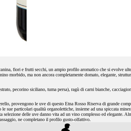
anina, fiori e frutti secchi, un ampio profilo aromatico che si evolve ulte
n tannino morbido, ma non ancora completamente domato, elegante, struttu
to, pecorino siciliano, tuma persa), ragù di carni bianche, cacciagione 
erello, provengono le uve di questo Etna Rosso Riserva di grande comple
 le sue particolari qualità organolettiche, insieme ad una spiccata minera
ccurata selezione delle uve danno vita ad un vino complesso ed elegante.
assaggio, ne completano il profilo gusto-olfattivo.