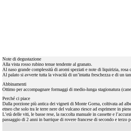
Note di degustazione
Alla vista rosso rubino tenue tendente al granato.
Al naso grande complessità di aromi speziati e note di liquirizia, rosa c
Al palato si avverte tutta la vivacità di un’intatta freschezza e di u
Abbinamenti
Ottimo per accompagnare formaggi di medio-lunga stagionatura (canestra
Perché ci piace
Dalla porzione più antica dei vigneti di Monte Gorna, coltivata ad alb
etneo che solo tra le terre nere del vulcano riesce ad esprimere in pieno
L’età delle viti, le basse rese, la raccolta manuale in cassette e l’a
passaggio di 2 anni in barrique di rovere francese di secondo e terzo p