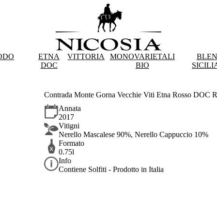
ODO
ETNA
VITTORIA
MONOVARIETALI
BLE
DOC
BIO
SICILI
Contrada Monte Gorna Vecchie Viti Etna Rosso DOC R
Annata
2017
Vitigni
Nerello Mascalese 90%, Nerello Cappuccio 10%
Formato
0.75l
Info
Contiene Solfiti - Prodotto in Italia