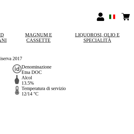
ND
MAGNUM E
LIQUOROSI, OLIO E
ANI
CASSETTE
SPECIALITÀ
iserva 2017
Denominazione
Etna DOC
Alcol
13.5%
Temperatura di servizio
12/14 °C