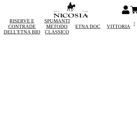
RISERVE E
SPUMANTI
M
CONTRADE
METODO
ETNA DOC
VITTORIA
DELL'ETNA BIO
CLASSICO