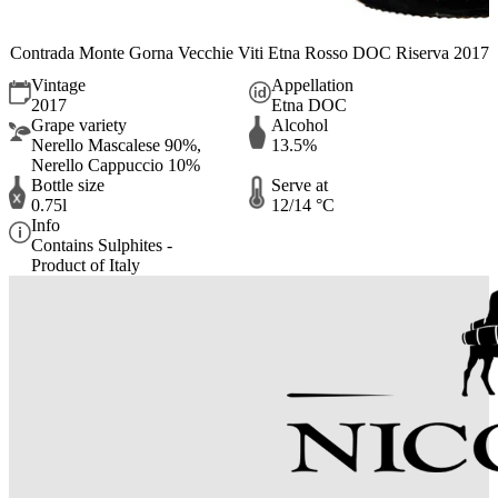
Contrada Monte Gorna Vecchie Viti Etna Rosso DOC Riserva 2017
Vintage
Appellation
2017
Etna DOC
Grape variety
Alcohol
Nerello Mascalese 90%,
13.5%
Nerello Cappuccio 10%
Bottle size
Serve at
0.75l
12/14 °C
Info
Contains Sulphites -
Product of Italy