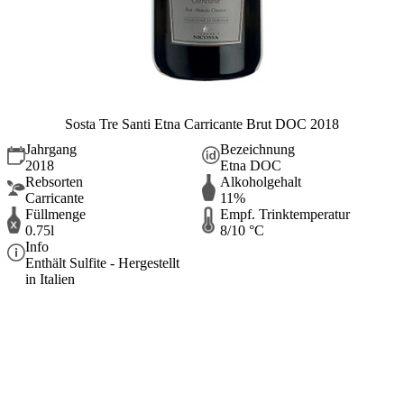
Sosta Tre Santi Etna Carricante Brut DOC 2018
Jahrgang
Bezeichnung
2018
Etna DOC
Rebsorten
Alkoholgehalt
Carricante
11%
Füllmenge
Empf. Trinktemperatur
0.75l
8/10 °C
Info
Enthält Sulfite - Hergestellt
in Italien