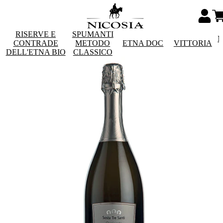
RISERVE E
SPUMANTI
M
CONTRADE
METODO
ETNA DOC
VITTORIA
DELL'ETNA BIO
CLASSICO