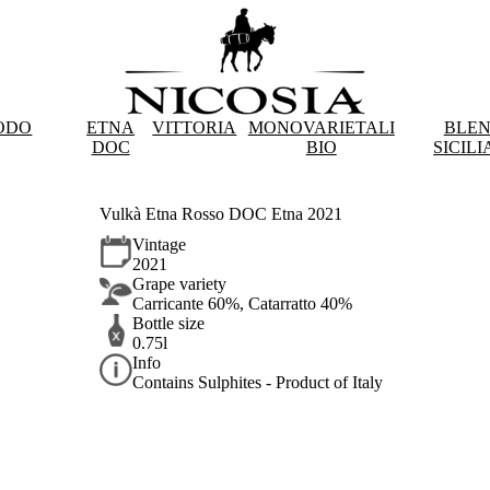
ODO
ETNA
VITTORIA
MONOVARIETALI
BLE
DOC
BIO
SICILI
Vulkà Etna Rosso DOC Etna 2021
Vintage
2021
Grape variety
Carricante 60%, Catarratto 40%
Bottle size
0.75l
Info
Contains Sulphites - Product of Italy