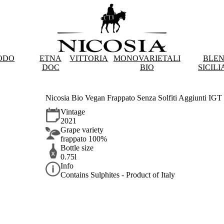
ODO
ETNA
VITTORIA
MONOVARIETALI
BLE
DOC
BIO
SICILI
Nicosia Bio Vegan Frappato Senza Solfiti Aggiunti IGT 
Vintage
2021
Grape variety
frappato 100%
Bottle size
0.75l
Info
Contains Sulphites - Product of Italy