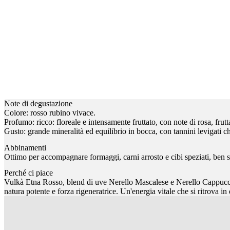
Note di degustazione
Colore: rosso rubino vivace.
Profumo: ricco: floreale e intensamente fruttato, con note di rosa, frutta
Gusto: grande mineralità ed equilibrio in bocca, con tannini levigati ch
Abbinamenti
Ottimo per accompagnare formaggi, carni arrosto e cibi speziati, ben si
Perché ci piace
Vulkà Etna Rosso, blend di uve Nerello Mascalese e Nerello Cappuccio,
natura potente e forza rigeneratrice. Un'energia vitale che si ritrova in 