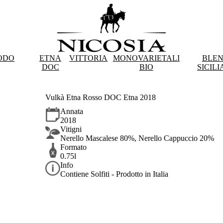
ODO
ETNA
VITTORIA
MONOVARIETALI
BLE
DOC
BIO
SICILI
Vulkà Etna Rosso DOC Etna 2018
Annata
2018
Vitigni
Nerello Mascalese 80%, Nerello Cappuccio 20%
Formato
0.75l
Info
Contiene Solfiti - Prodotto in Italia