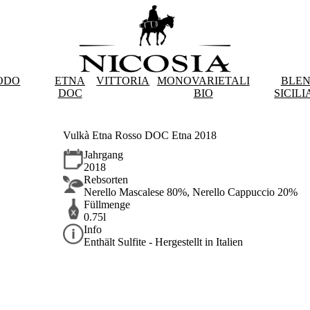
ODO
ETNA
VITTORIA
MONOVARIETALI
BLE
DOC
BIO
SICILI
Vulkà Etna Rosso DOC Etna 2018
Jahrgang
2018
Rebsorten
Nerello Mascalese 80%, Nerello Cappuccio 20%
Füllmenge
0.75l
Info
Enthält Sulfite - Hergestellt in Italien