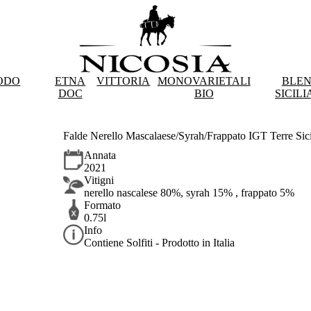
ODO
ETNA
VITTORIA
MONOVARIETALI
BLE
DOC
BIO
SICILI
Falde Nerello Mascalaese/Syrah/Frappato IGT Terre Sic
Annata
2021
Vitigni
nerello nascalese 80%, syrah 15% , frappato 5%
Formato
0.75l
Info
Contiene Solfiti - Prodotto in Italia