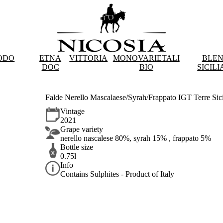
ODO
ETNA
VITTORIA
MONOVARIETALI
BLE
DOC
BIO
SICILI
Falde Nerello Mascalaese/Syrah/Frappato IGT Terre Sic
Vintage
2021
Grape variety
nerello nascalese 80%, syrah 15% , frappato 5%
Bottle size
0.75l
Info
Contains Sulphites - Product of Italy