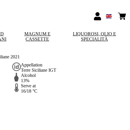
ND
MAGNUM E
LIQUOROSI, OLIO E
ANI
CASSETTE
SPECIALITÀ
iliane 2021
Appellation
Terre Siciliane IGT
Alcohol
13%
Serve at
16/18 °C