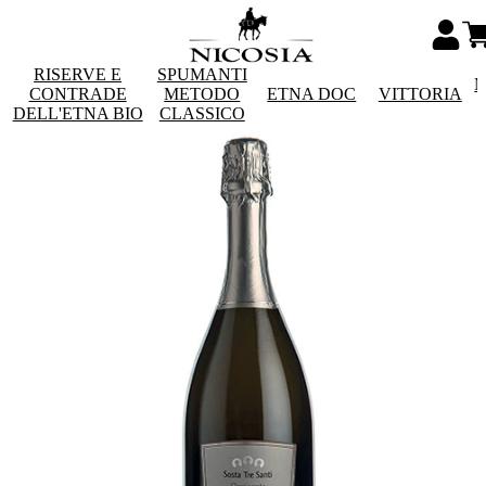
RISERVE E
SPUMANTI
M
CONTRADE
METODO
ETNA DOC
VITTORIA
DELL'ETNA BIO
CLASSICO