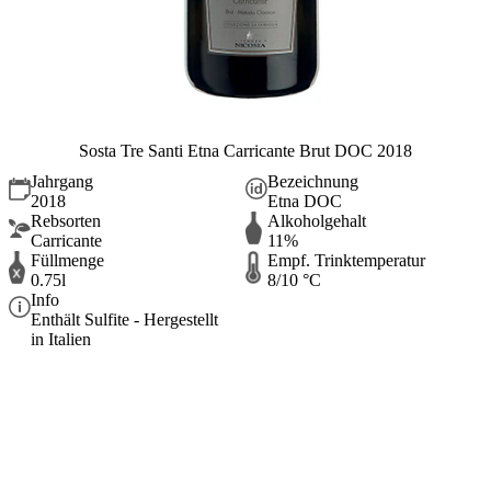
Sosta Tre Santi Etna Carricante Brut DOC 2018
Jahrgang
Bezeichnung
2018
Etna DOC
Rebsorten
Alkoholgehalt
Carricante
11%
Füllmenge
Empf. Trinktemperatur
0.75l
8/10 °C
Info
Enthält Sulfite - Hergestellt
in Italien