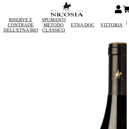
RISERVE E
SPUMANTI
M
CONTRADE
METODO
ETNA DOC
VITTORIA
DELL'ETNA BIO
CLASSICO