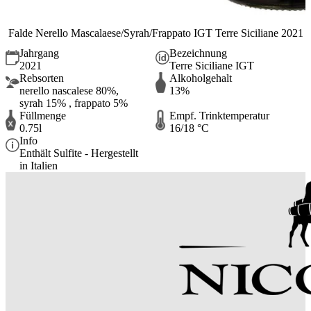
Falde Nerello Mascalaese/Syrah/Frappato IGT Terre Siciliane 2021
Jahrgang
Bezeichnung
2021
Terre Siciliane IGT
Rebsorten
Alkoholgehalt
nerello nascalese 80%,
13%
syrah 15% , frappato 5%
Füllmenge
Empf. Trinktemperatur
0.75l
16/18 °C
Info
Enthält Sulfite - Hergestellt
in Italien