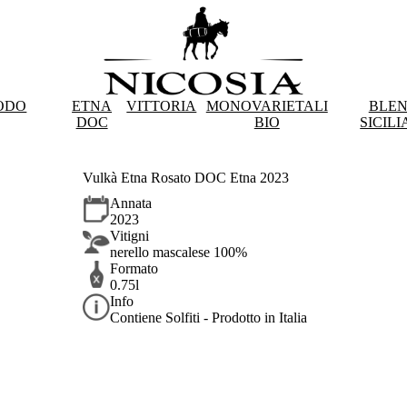
ODO
ETNA
VITTORIA
MONOVARIETALI
BLE
DOC
BIO
SICILI
Vulkà Etna Rosato DOC Etna 2023
Annata
2023
Vitigni
nerello mascalese 100%
Formato
0.75l
Info
Contiene Solfiti - Prodotto in Italia