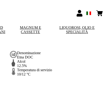
ND
MAGNUM E
LIQUOROSI, OLIO E
ANI
CASSETTE
SPECIALITÀ
Denominazione
Etna DOC
Alcol
12.5%
Temperatura di servizio
10/12 °C