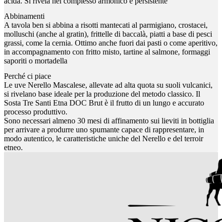
acida. Si rivela nel complesso armonico e persistente
Abbinamenti
A tavola ben si abbina a risotti mantecati al parmigiano, crostacei,
molluschi (anche al gratin), frittelle di baccalà, piatti a base di pesci
grassi, come la cernia. Ottimo anche fuori dai pasti o come aperitivo,
in accompagnamento con fritto misto, tartine al salmone, formaggi
saporiti o mortadella
Perché ci piace
Le uve Nerello Mascalese, allevate ad alta quota su suoli vulcanici,
si rivelano base ideale per la produzione del metodo classico. Il
Sosta Tre Santi Etna DOC Brut è il frutto di un lungo e accurato
processo produttivo.
Sono necessari almeno 30 mesi di affinamento sui lieviti in bottiglia
per arrivare a produrre uno spumante capace di rappresentare, in
modo autentico, le caratteristiche uniche del Nerello e del terroir
etneo.