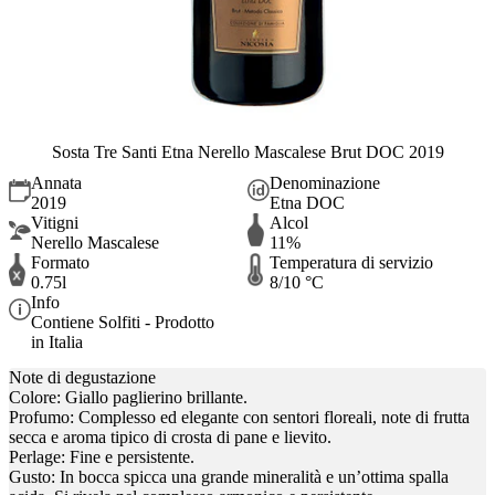
Sosta Tre Santi Etna Nerello Mascalese Brut DOC 2019
Annata
Denominazione
2019
Etna DOC
Vitigni
Alcol
Nerello Mascalese
11%
Formato
Temperatura di servizio
0.75l
8/10 °C
Info
Contiene Solfiti - Prodotto
in Italia
Note di degustazione
Colore: Giallo paglierino brillante.
Profumo: Complesso ed elegante con sentori floreali, note di frutta
secca e aroma tipico di crosta di pane e lievito.
Perlage: Fine e persistente.
Gusto: In bocca spicca una grande mineralità e un’ottima spalla