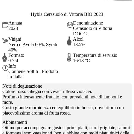
Hybla Cerasuolo di Vittoria BIO 2023
Annata
Denominazione
2023
Cerasuolo di Vittoria
DOCG
Vitigni
Alcol
Nero d'Avola 60%, Syrah
13.5%
40%
Formato
Temperatura di servizio
0.75l
16/18 °C
Info
Contiene Solfiti - Prodotto
in Italia
Note di degustazione
Colore rosso ciliegia con vivaci riflessi violacei.
Profumo intensamente fruttato, con prevalenti note di lamponi e
more.
Gusto grande morbidezza ed equilibrio in bocca, dove ritorna un
piacevolissimo aroma di frutta rossa.
Abbinamenti
Ottimo per accompagnare gustosi primi piatti, carni grigliate, salumi
e formaggi semi-stagionati, ben si abbina con molti piatti tipici della