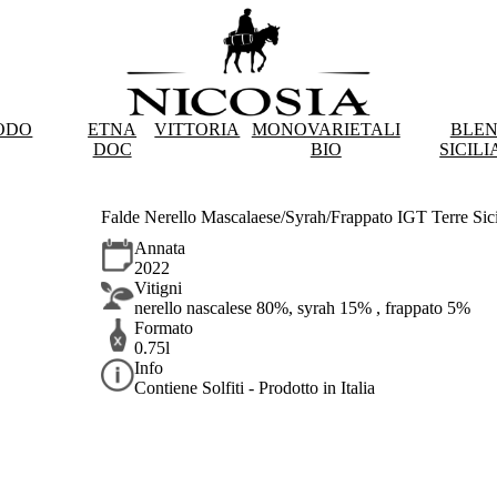
ODO
ETNA
VITTORIA
MONOVARIETALI
BLE
DOC
BIO
SICILI
Falde Nerello Mascalaese/Syrah/Frappato IGT Terre Sic
Annata
2022
Vitigni
nerello nascalese 80%, syrah 15% , frappato 5%
Formato
0.75l
Info
Contiene Solfiti - Prodotto in Italia