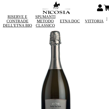
RISERVE E
SPUMANTI
M
CONTRADE
METODO
ETNA DOC
VITTORIA
DELL'ETNA BIO
CLASSICO