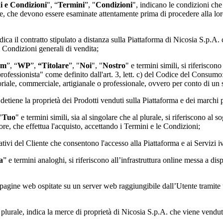
i e Condizioni
", “
Termini
”, "
Condizioni
", indicano le condizioni che
e, che devono essere esaminate attentamente prima di procedere alla lor
ndica il contratto stipulato a distanza sulla Piattaforma di
Nicosia S.p.A.
c
e Condizioni generali di vendita;
rm
”, “
WP
”,
“Titolare
”, "
Noi
", "
Nostro
" e termini simili, si riferiscon
"professionista" come definito dall'art. 3, lett. c) del Codice del Consumo
itoriale, commerciale, artigianale o professionale, ovvero per conto di un
e detiene la proprietà dei Prodotti venduti sulla Piattaforma e dei marchi p
"
Tuo
" e termini simili, sia al singolare che al plurale, si riferiscono al s
e, che effettua l'acquisto, accettando i Termini e le Condizioni;
cativi del Cliente che consentono l'accesso alla Piattaforma e ai Servizi ivi
a
” e termini analoghi, si riferiscono all’infrastruttura online messa a dis
 di pagine web ospitate su un server web raggiungibile dall’Utente tramit
l plurale, indica la merce di proprietà di
Nicosia S.p.A.
che viene venduta