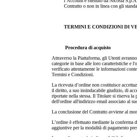
l’Account è ritenuto da
Nicosia S.p.
Contratto o non in linea con gli stand
TERMINI E CONDIZIONI DI 
Procedura di acquisto
Attraverso la Piattaforma, gli Utenti avranno
categorie in base alle loro caratteristiche e
verificato attentamente le informazioni conten
Termini e Condizioni.
La ricevuta d’ordine non costituisce accettazi
il diritto, a suo insindacabile giudizio, di a
riportate nella stessa. Il Titolare si riserva
dell'ordine all'indirizzo email associato al su
La conclusione del Contratto avviene al mom
L’ordine è effettuato mediante la conferma de
aggiuntive per la modalità di pagamento pres