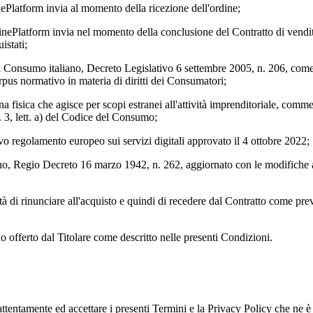
nePlatform invia al momento della ricezione dell'ordine;
inePlatform invia nel momento della conclusione del Contratto di vendita 
istati;
el Consumo italiano, Decreto Legislativo 6 settembre 2005, n. 206, com
rpus normativo in materia di diritti dei Consumatori;
na fisica che agisce per scopi estranei all'attività imprenditoriale, comme
. 3, lett. a) del Codice del Consumo;
ovo regolamento europeo sui servizi digitali approvato il 4 ottobre 2022;
liano, Regio Decreto 16 marzo 1942, n. 262, aggiornato con le modifiche 
lità di rinunciare all'acquisto e quindi di recedere dal Contratto come prev
zio offerto dal Titolare come descritto nelle presenti Condizioni.
 attentamente ed accettare i presenti Termini e la Privacy Policy che ne è