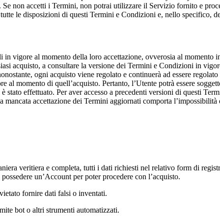
 Se non accetti i Termini, non potrai utilizzare il Servizio fornito e pro
tte le disposizioni di questi Termini e Condizioni e, nello specifico, del
li in vigore al momento della loro accettazione, ovverosia al momento in
siasi acquisto, a consultare la versione dei Termini e Condizioni in vigore
 nonostante, ogni acquisto viene regolato e continuerà ad essere regolato
gore al momento di quell’acquisto. Pertanto, l’Utente potrà essere sogge
è stato effettuato. Per aver accesso a precedenti versioni di questi Termin
a mancata accettazione dei Termini aggiornati comporta l’impossibilità 
T
iera veritiera e completa, tutti i dati richiesti nel relativo form di regi
 e possedere un’Account per poter procedere con l’acquisto.
vietato fornire dati falsi o inventati.
ite bot o altri strumenti automatizzati.