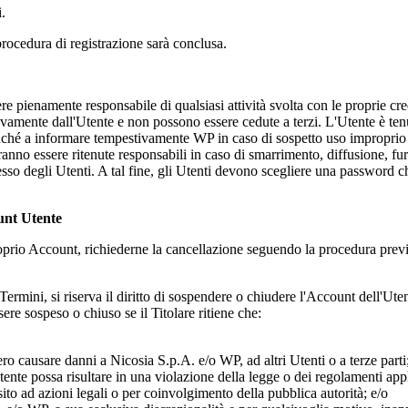
i.
la procedura di registrazione sarà conclusa.
e pienamente responsabile di qualsiasi attività svolta con le proprie cre
sivamente dall'Utente e non possono essere cedute a terzi. L'Utente è ten
onché a informare tempestivamente WP in caso di sospetto uso improprio 
nno essere ritenute responsabili in caso di smarrimento, diffusione, furt
ccesso degli Utenti. A tal fine, gli Utenti devono scegliere una password 
unt Utente
 proprio Account, richiederne la cancellazione seguendo la procedura prev
i Termini, si riserva il diritto di sospendere o chiudere l'Account dell'U
sere sospeso o chiuso se il Titolare ritiene che:
bero causare danni a
Nicosia S.p.A.
e/o WP, ad altri Utenti o a terze parti
tente possa risultare in una violazione della legge o dei regolamenti appl
sito ad azioni legali o per coinvolgimento della pubblica autorità; e/o