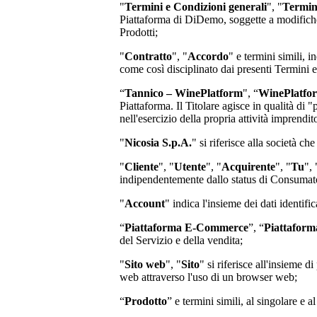
"
Termini e Condizioni generali
", "
Termin
Piattaforma di
DiDemo
, soggette a modifich
Prodotti;
"
Contratto
", "
Accordo
" e termini simili, i
come così disciplinato dai presenti Termini 
“
Tannico – WinePlatform
", “
WinePlatfo
Piattaforma. Il Titolare agisce in qualità di 
nell'esercizio della propria attività imprend
"
Nicosia S.p.A.
"
si riferisce alla società ch
"
Cliente
", "
Utente
", "
Acquirente
", "
Tu
", 
indipendentemente dallo status di Consumator
"
Account
" indica l'insieme dei dati identifi
“
Piattaforma E-Commerce
”, “
Piattaform
del Servizio e della vendita;
"
Sito web
", "
Sito
" si riferisce all'insieme
web attraverso l'uso di un browser web;
“
Prodotto
” e termini simili, al singolare e a