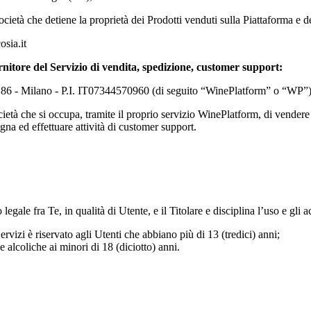
ocietà che detiene la proprietà dei Prodotti venduti sulla Piattaforma e de
sia.it
rnitore del Servizio di vendita, spedizione, customer support:
. 86 - Milano - P.I. IT07344570960 (di seguito “WinePlatform” o “WP”
ocietà che si occupa, tramite il proprio servizio WinePlatform, di vendere
na ed effettuare attività di customer support.
gale fra Te, in qualità di Utente, e il Titolare e disciplina l’uso e gli a
ervizi è riservato agli Utenti che abbiano più di 13 (tredici) anni;
de alcoliche ai minori di 18 (diciotto) anni.