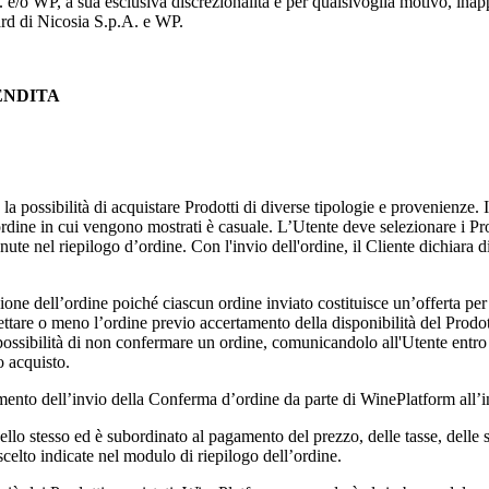
A.
e/o WP, a sua esclusiva discrezionalità e per qualsivoglia motivo, inap
ard di
Nicosia S.p.A.
e WP.
VENDITA
 la possibilità di acquistare Prodotti di diverse tipologie e provenienze.
 l'ordine in cui vengono mostrati è casuale. L’Utente deve selezionare i P
ute nel riepilogo d’ordine. Con l'invio dell'ordine, il Cliente dichiara d
one dell’ordine poiché ciascun ordine inviato costituisce un’offerta per l’
ccettare o meno l’ordine previo accertamento della disponibilità del Prodo
 la possibilità di non confermare un ordine, comunicandolo all'Utente entro
o acquisto.
ento dell’invio della Conferma d’ordine da parte di WinePlatform all’in
llo stesso ed è subordinato al pagamento del prezzo, delle tasse, delle 
celto indicate nel modulo di riepilogo dell’ordine.