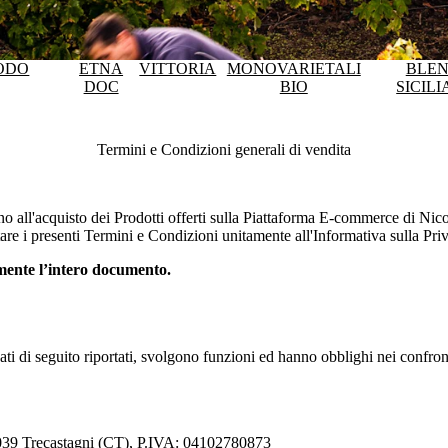
ODO
ETNA
VITTORIA
MONOVARIETALI
BLE
DOC
BIO
SICILI
Termini e Condizioni generali di vendita
no all'acquisto dei Prodotti offerti sulla Piattaforma E-commerce di
Nico
re i presenti Termini e Condizioni unitamente all'Informativa sulla Priv
amente l’intero documento.
egati di seguito riportati, svolgono funzioni ed hanno obblighi nei confro
5039 Trecastagni (CT), P.IVA: 04102780873