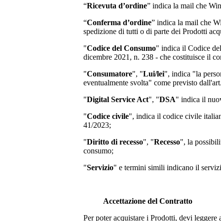
“
Ricevuta d’ordine
” indica la mail che Wi
“
Conferma d’ordine
” indica la mail che W
spedizione di tutti o di parte dei Prodotti acqu
"
Codice del Consumo
" indica il Codice d
dicembre 2021, n. 238 - che costituisce il co
"
Consumatore
", "
Lui/lei
", indica "la perso
eventualmente svolta" come previsto dall'art
"
Digital Service Act
", "
DSA
" indica il nu
"
Codice civile
", indica il codice civile ita
41/2023;
"
Diritto di recesso
", "
Recesso
", la possibi
consumo;
"
Servizio
" e termini simili indicano il servi
Accettazione del Contratto
Per poter acquistare i Prodotti, devi leggere