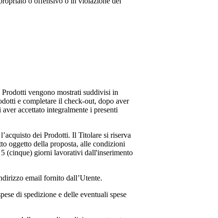
propriato o offensivo o in violazione del
 I Prodotti vengono mostrati suddivisi in
rodotti e completare il check-out, dopo aver
i aver accettato integralmente i presenti
acquisto dei Prodotti. Il Titolare si riserva
tto oggetto della proposta, alle condizioni
 5 (cinque) giorni lavorativi dall'inserimento
dirizzo email fornito dall’Utente.
spese di spedizione e delle eventuali spese