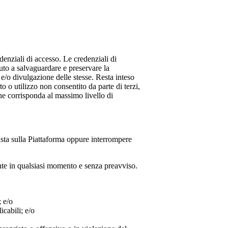
denziali di accesso. Le credenziali di
uto a salvaguardare e preservare la
e/o divulgazione delle stesse. Resta inteso
o o utilizzo non consentito da parte di terzi,
che corrisponda al massimo livello di
ista sulla Piattaforma oppure interrompere
tente in qualsiasi momento e senza preavviso.
; e/o
icabili; e/o