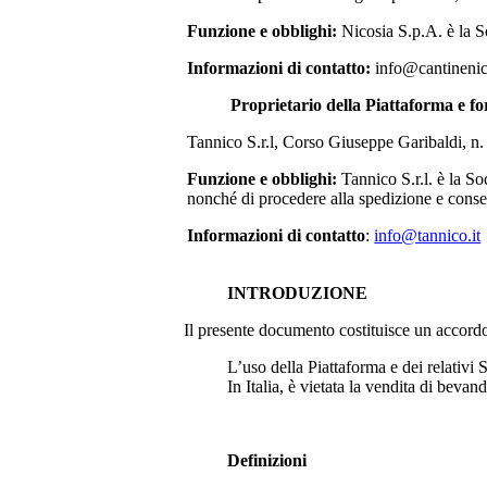
Funzione e obblighi:
Nicosia S.p.A.
è la S
Informazioni di contatto:
info@cantinenico
Proprietario della Piattaforma e fo
Tannico S.r.l, Corso Giuseppe Garibaldi, n
Funzione e obblighi:
Tannico S.r.l. è la S
nonché di procedere alla spedizione e conseg
Informazioni di contatto
:
info@tannico.it
INTRODUZIONE
Il presente documento costituisce un accordo le
L’uso della Piattaforma e dei relativi S
In Italia, è vietata la vendita di bevan
Definizioni