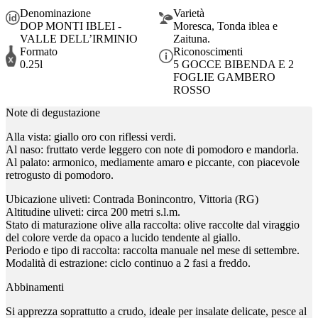
Denominazione
Varietà
DOP MONTI IBLEI -
Moresca, Tonda iblea e
VALLE DELL’IRMINIO
Zaituna.
Formato
Riconoscimenti
0.25l
5 GOCCE BIBENDA E 2
FOGLIE GAMBERO
ROSSO
Note di degustazione
Alla vista: giallo oro con riflessi verdi.
Al naso: fruttato verde leggero con note di pomodoro e mandorla.
Al palato: armonico, mediamente amaro e piccante, con piacevole
retrogusto di pomodoro.
Ubicazione uliveti: Contrada Bonincontro, Vittoria (RG)
Altitudine uliveti: circa 200 metri s.l.m.
Stato di maturazione olive alla raccolta: olive raccolte dal viraggio
del colore verde da opaco a lucido tendente al giallo.
Periodo e tipo di raccolta: raccolta manuale nel mese di settembre.
Modalità di estrazione: ciclo continuo a 2 fasi a freddo.
Abbinamenti
Si apprezza soprattutto a crudo, ideale per insalate delicate, pesce al