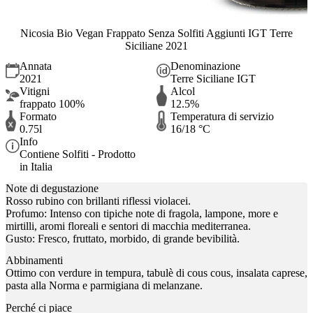
Nicosia Bio Vegan Frappato Senza Solfiti Aggiunti IGT Terre
Siciliane 2021
Annata
Denominazione
2021
Terre Siciliane IGT
Vitigni
Alcol
frappato 100%
12.5%
Formato
Temperatura di servizio
0.75l
16/18 °C
Info
Contiene Solfiti - Prodotto
in Italia
Note di degustazione
Rosso rubino con brillanti riflessi violacei.
Profumo: Intenso con tipiche note di fragola, lampone, more e
mirtilli, aromi floreali e sentori di macchia mediterranea.
Gusto: Fresco, fruttato, morbido, di grande bevibilità.
Abbinamenti
Ottimo con verdure in tempura, tabulè di cous cous, insalata caprese,
pasta alla Norma e parmigiana di melanzane.
Perché ci piace