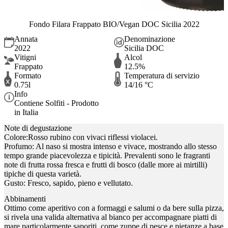
Fondo Filara Frappato BIO/Vegan DOC Sicilia 2022
Annata
Denominazione
2022
Sicilia DOC
Vitigni
Alcol
Frappato
12.5%
Formato
Temperatura di servizio
0.75l
14/16 °C
Info
Contiene Solfiti - Prodotto
in Italia
Note di degustazione
Colore:Rosso rubino con vivaci riflessi violacei.
Profumo: Al naso si mostra intenso e vivace, mostrando allo stesso
tempo grande piacevolezza e tipicità. Prevalenti sono le fragranti
note di frutta rossa fresca e frutti di bosco (dalle more ai mirtilli)
tipiche di questa varietà.
Gusto: Fresco, sapido, pieno e vellutato.
Abbinamenti
Ottimo come aperitivo con a formaggi e salumi o da bere sulla pizza,
si rivela una valida alternativa al bianco per accompagnare piatti di
mare particolarmente saporiti, come zuppe di pesce e pietanze a base