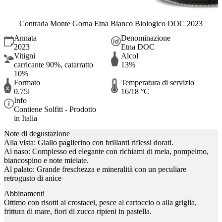
Contrada Monte Gorna Etna Bianco Biologico DOC 2023
Annata
Denominazione
2023
Etna DOC
Vitigni
Alcol
carricante 90%, catarratto
13%
10%
Formato
Temperatura di servizio
0.75l
16/18 °C
Info
Contiene Solfiti - Prodotto
in Italia
Note di degustazione
Alla vista: Giallo paglierino con brillanti riflessi dorati.
Al naso: Complesso ed elegante con richiami di mela, pompelmo,
biancospino e note mielate.
Al palato: Grande freschezza e mineralità con un peculiare
retrogusto di anice
Abbinamenti
Ottimo con risotti ai crostacei, pesce al cartoccio o alla griglia,
frittura di mare, fiori di zucca ripieni in pastella.