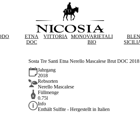
ODO
ETNA
VITTORIA
MONOVARIETALI
BLE
DOC
BIO
SICILI
Sosta Tre Santi Etna Nerello Mascalese Brut DOC 2018
Jahrgang
2018
Rebsorten
Nerello Mascalese
Füllmenge
0.75l
Info
Enthält Sulfite - Hergestellt in Italien