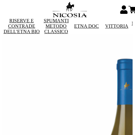
RISERVE E
SPUMANTI
M
CONTRADE
METODO
ETNA DOC
VITTORIA
DELL'ETNA BIO
CLASSICO