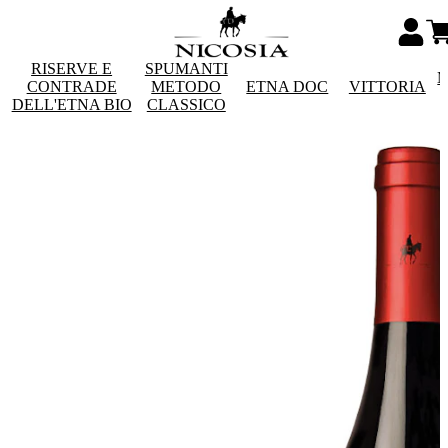
RISERVE E
SPUMANTI
M
CONTRADE
METODO
ETNA DOC
VITTORIA
DELL'ETNA BIO
CLASSICO