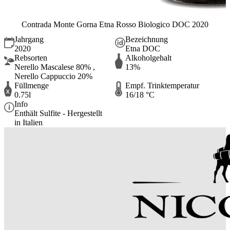
Contrada Monte Gorna Etna Rosso Biologico DOC 2020
Jahrgang
Bezeichnung
2020
Etna DOC
Rebsorten
Alkoholgehalt
Nerello Mascalese 80% ,
13%
Nerello Cappuccio 20%
Füllmenge
Empf. Trinktemperatur
0.75l
16/18 °C
Info
Enthält Sulfite - Hergestellt
in Italien