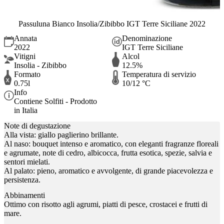
Passuluna Bianco Insolia/Zibibbo IGT Terre Siciliane 2022
Annata
Denominazione
2022
IGT Terre Siciliane
Vitigni
Alcol
Insolia - Zibibbo
12.5%
Formato
Temperatura di servizio
0.75l
10/12 °C
Info
Contiene Solfiti - Prodotto
in Italia
Note di degustazione
Alla vista: giallo paglierino brillante.
Al naso: bouquet intenso e aromatico, con eleganti fragranze floreali
e agrumate, note di cedro, albicocca, frutta esotica, spezie, salvia e
sentori mielati.
Al palato: pieno, aromatico e avvolgente, di grande piacevolezza e
persistenza.
Abbinamenti
Ottimo con risotto agli agrumi, piatti di pesce, crostacei e frutti di
mare.