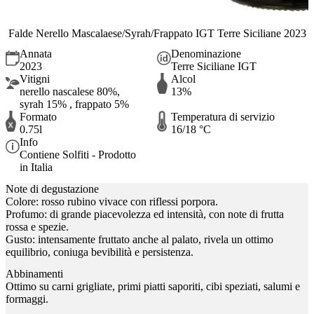
Falde Nerello Mascalaese/Syrah/Frappato IGT Terre Siciliane 2023
Annata
Denominazione
2023
Terre Siciliane IGT
Vitigni
Alcol
nerello nascalese 80%,
13%
syrah 15% , frappato 5%
Formato
Temperatura di servizio
0.75l
16/18 °C
Info
Contiene Solfiti - Prodotto
in Italia
Note di degustazione
Colore: rosso rubino vivace con riflessi porpora.
Profumo: di grande piacevolezza ed intensità, con note di frutta
rossa e spezie.
Gusto: intensamente fruttato anche al palato, rivela un ottimo
equilibrio, coniuga bevibilità e persistenza.
Abbinamenti
Ottimo su carni grigliate, primi piatti saporiti, cibi speziati, salumi e
formaggi.