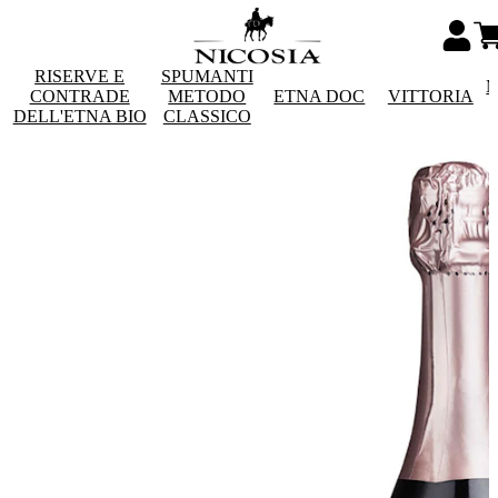
RISERVE E
SPUMANTI
M
CONTRADE
METODO
ETNA DOC
VITTORIA
DELL'ETNA BIO
CLASSICO