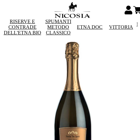
RISERVE E
SPUMANTI
M
CONTRADE
METODO
ETNA DOC
VITTORIA
DELL'ETNA BIO
CLASSICO