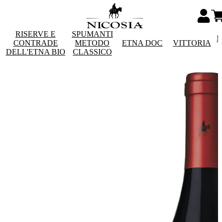
RISERVE E
SPUMANTI
M
CONTRADE
METODO
ETNA DOC
VITTORIA
DELL'ETNA BIO
CLASSICO