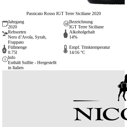
Passicato Rosso IGT Terre Siciliane 2020
Jahrgang
Bezeichnung
2020
IGT Terre Siciliane
Rebsorten
Alkoholgehalt
Nero d’Avola, Syrah,
14%
Frappato
Füllmenge
Empf. Trinktemperatur
0.75l
14/16 °C
Info
Enthält Sulfite - Hergestellt
in Italien