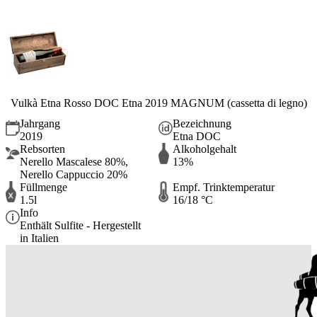
Vulkà Etna Rosso DOC Etna 2019 MAGNUM (cassetta di legno)
Jahrgang
Bezeichnung
2019
Etna DOC
Rebsorten
Alkoholgehalt
Nerello Mascalese 80%,
13%
Nerello Cappuccio 20%
Füllmenge
Empf. Trinktemperatur
1.5l
16/18 °C
Info
Enthält Sulfite - Hergestellt
in Italien