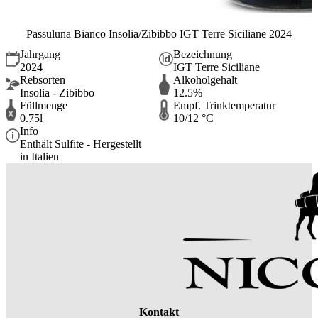
Passuluna Bianco Insolia/Zibibbo IGT Terre Siciliane 2024
Jahrgang
Bezeichnung
2024
IGT Terre Siciliane
Rebsorten
Alkoholgehalt
Insolia - Zibibbo
12.5%
Füllmenge
Empf. Trinktemperatur
0.75l
10/12 °C
Info
Enthält Sulfite - Hergestellt
in Italien
Kontakt