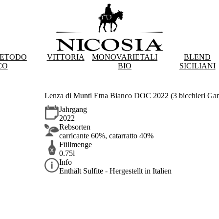
METODO
VITTORIA
MONOVARIETALI
BLEND
CO
BIO
SICILIANI
Lenza di Munti Etna Bianco DOC 2022 (3 bicchieri Ga
Jahrgang
2022
Rebsorten
carricante 60%, catarratto 40%
Füllmenge
0.75l
Info
Enthält Sulfite - Hergestellt in Italien