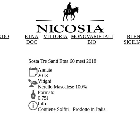
ODO
ETNA
VITTORIA
MONOVARIETALI
BLE
DOC
BIO
SICILI
Sosta Tre Santi Etna 60 mesi 2018
Annata
2018
Vitigni
Nerello Mascalese 100%
Formato
0.75l
Info
Contiene Solfiti - Prodotto in Italia