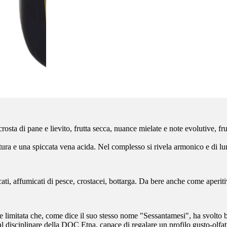
crosta di pane e lievito, frutta secca, nuance mielate e note evolutive, fr
tura e una spiccata vena acida. Nel complesso si rivela armonico e di lu
tecati, affumicati di pesce, crostacei, bottarga. Da bere anche come ape
mitata che, come dice il suo stesso nome "Sessantamesi", ha svolto ben 
l disciplinare della DOC Etna, capace di regalare un profilo gusto-olfat