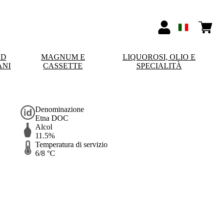
ND
MAGNUM E
LIQUOROSI, OLIO E
ANI
CASSETTE
SPECIALITÀ
Denominazione
Etna DOC
Alcol
11.5%
Temperatura di servizio
6/8 °C