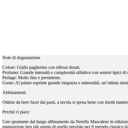
Note di degustazione
Colore: Giallo paglierino con riflessi dorati.
Profumo: Grande intensità e complessità olfattiva con sentori tipici di 
Perlage: Molto fine e persistente.
Gusto: Al palato esprime grande eleganza e mineralità, un’ottima strut
Abbinamenti
Ottimo da bere fuori dai pasti, a tavola si sposa bene con risotti man
Perché ci piace
Uno spumante dal lungo affinamento da Nerello Mascalese in edizione li
maturazione ben più ampio di quello previsto per il metodo classico da