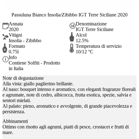
Passuluna Bianco Insolia/Zibibbo IGT Terre Siciliane 2020
Annata
Denominazione
2020
IGT Terre Siciliane
Vitigni
Alcol
Insolia - Zibibbo
12.5%
Formato
Temperatura di servizio
0.75l
10/12 °C
Info
Contiene Solfiti - Prodotto
in Italia
Note di degustazione
Alla vista: giallo paglierino brillante.
Al naso: bouquet intenso e aromatico, con eleganti fragranze floreali
e agrumate, note di cedro, albicocca, frutta esotica, spezie, salvia e
sentori mielati.
Al palato: pieno, aromatico e avvolgente, di grande piacevolezza e
persistenza.
Abbinamenti
Ottimo con risotto agli agrumi, piatti di pesce, crostacei e frutti di
mare.