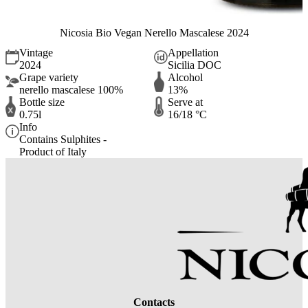
Nicosia Bio Vegan Nerello Mascalese 2024
Vintage
Appellation
2024
Sicilia DOC
Grape variety
Alcohol
nerello mascalese 100%
13%
Bottle size
Serve at
0.75l
16/18 °C
Info
Contains Sulphites -
Product of Italy
Contacts