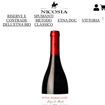
RISERVE E
SPUMANTI
M
CONTRADE
METODO
ETNA DOC
VITTORIA
DELL'ETNA BIO
CLASSICO