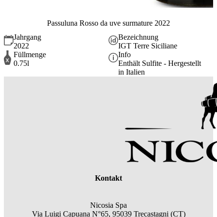
Passuluna Rosso da uve surmature 2022
Jahrgang
Bezeichnung
2022
IGT Terre Siciliane
Füllmenge
Info
0.75l
Enthält Sulfite - Hergestellt
in Italien
Kontakt
Nicosia Spa
Via Luigi Capuana N°65, 95039 Trecastagni (CT)