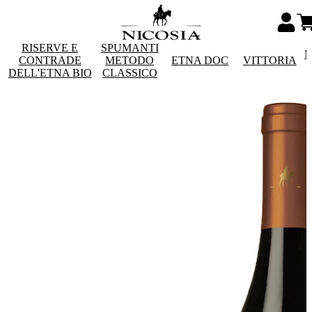
RISERVE E
SPUMANTI
M
CONTRADE
METODO
ETNA DOC
VITTORIA
DELL'ETNA BIO
CLASSICO