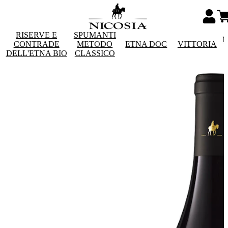
RISERVE E
SPUMANTI
M
CONTRADE
METODO
ETNA DOC
VITTORIA
DELL'ETNA BIO
CLASSICO