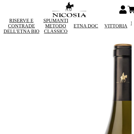
RISERVE E
SPUMANTI
M
CONTRADE
METODO
ETNA DOC
VITTORIA
DELL'ETNA BIO
CLASSICO