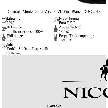
Contrada Monte Gorna Vecchie Viti Etna Bianco DOC 2018
Jahrgang
Bezeichnung
2018
Etna DOC
Rebsorten
Alkoholgehalt
nerello mascalese 100%
13.5%
Füllmenge
Empf. Trinktemperatur
0.75l
16/18 °C
Info
Enthält Sulfite - Hergestellt
in Italien
Kontakt