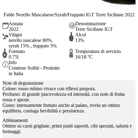
Falde Nerello Mascalaese/Syrah/Frappato IGT Terre Siciliane 2022
Annata
Denominazione
2022
Terre Siciliane IGT
Vitigni
Alcol
nerello nascalese 80%,
13%
syrah 15% , frappato 5%
Formato
Temperatura di servizio
0.75l
16/18 °C
Info
Contiene Solfiti - Prodotto
in Italia
Note di degustazione
Colore: rosso rubino vivace con riflessi porpora.
Profumo: di grande piacevolezza ed intensità, con note di frutta
rossa e spezie.
Gusto: intensamente fruttato anche al palato, rivela un ottimo
equilibrio, coniuga bevibilità e persistenza.
Abbinamenti
Ottimo su carni grigliate, primi piatti saporiti, cibi speziati, salumi e
formaggi.