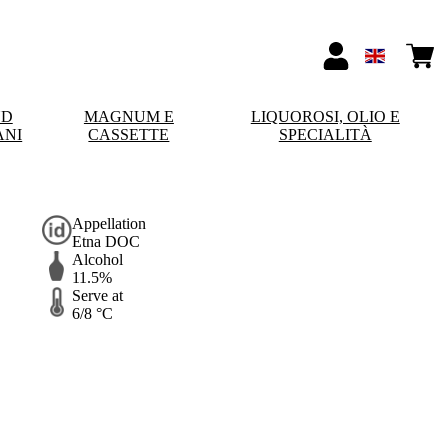
ND
MAGNUM E
LIQUOROSI, OLIO E
ANI
CASSETTE
SPECIALITÀ
Appellation
Etna DOC
Alcohol
11.5%
Serve at
6/8 °C