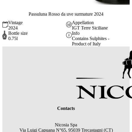
Passuluna Rosso da uve surmature 2024
Vintage
Appellation
2024
IGT Terre Siciliane
Bottle size
Info
0.75l
Contains Sulphites -
Product of Italy
Contacts
Nicosia Spa
Via Luigi Capuana N°65, 95039 Trecastagni (CT)