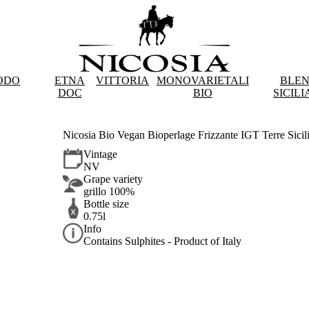
ODO
ETNA
VITTORIA
MONOVARIETALI
BLE
DOC
BIO
SICILI
Nicosia Bio Vegan Bioperlage Frizzante IGT Terre Sicil
Vintage
NV
Grape variety
grillo 100%
Bottle size
0.75l
Info
Contains Sulphites - Product of Italy