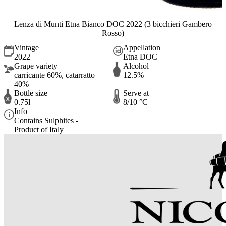
Lenza di Munti Etna Bianco DOC 2022 (3 bicchieri Gambero
Rosso)
Vintage
Appellation
2022
Etna DOC
Grape variety
Alcohol
carricante 60%, catarratto
12.5%
40%
Bottle size
Serve at
0.75l
8/10 °C
Info
Contains Sulphites -
Product of Italy