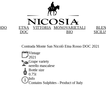
ODO
ETNA
VITTORIA
MONOVARIETALI
BLE
DOC
BIO
SICILI
Contrada Monte San Nicolò Etna Rosso DOC 2021
Vintage
2021
Grape variety
nerello mascalese
Bottle size
0.75l
Info
Contains Sulphites - Product of Italy