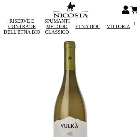
RISERVE E
SPUMANTI
M
CONTRADE
METODO
ETNA DOC
VITTORIA
DELL'ETNA BIO
CLASSICO