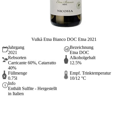
Vulkà Etna Bianco DOC Etna 2021
Jahrgang
Bezeichnung
2021
Etna DOC
Rebsorten
Alkoholgehalt
Carricante 60%, Catarratto
12.5%
40%
Füllmenge
Empf. Trinktemperatur
0.75l
10/12 °C
Info
Enthält Sulfite - Hergestellt
in Italien